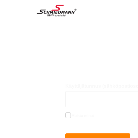
Käyttäjätunnus (sähköpostioso
Muista minut