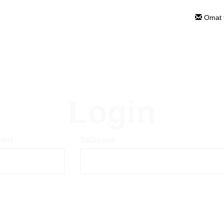
Omat ti
Login
ite)
Salasana