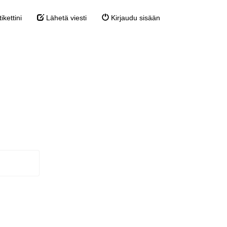
kettini
Lähetä viesti
Kirjaudu sisään